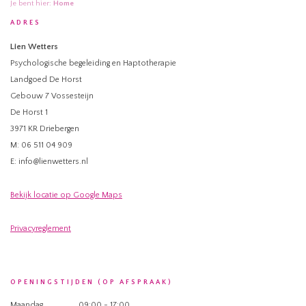
Je bent hier:
Home
ADRES
Lien Wetters
Psychologische begeleiding en Haptotherapie
Landgoed De Horst
Gebouw 7 Vossesteijn
De Horst 1
3971 KR Driebergen
M: 06 511 04 909
E: info@lienwetters.nl
Bekijk locatie op Google Maps
Privacyreglement
OPENINGSTIJDEN (OP AFSPRAAK)
Maandag
09:00 - 17:00